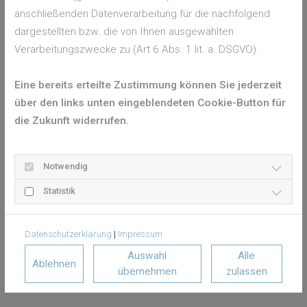
NOTFALLDIENST
anschließenden Datenverarbeitung für die nachfolgend
dargestellten bzw. die von Ihnen ausgewählten
116 117
Verarbeitungszwecke zu (Art 6 Abs. 1 lit. a. DSGVO).
Montag – Donnerstag 18:00 Uhr – 8:00 Uhr
des Folgetages
Eine bereits erteilte Zustimmung können Sie jederzeit
Freitag 16:00 Uhr – 8:00 Uhr des Folgetages
über den links unten eingeblendeten Cookie-Button für
Samstag/Sonntag 8:00 Uhr – 8:00 Uhr Montag
die Zukunft widerrufen.
früh
Notwendig
Statistik
Datenschutzerklärung
|
Impressum
Auswahl
Alle
Ablehnen
übernehmen
zulassen
ZENTRALE
NOTFALLPRAXIS DER