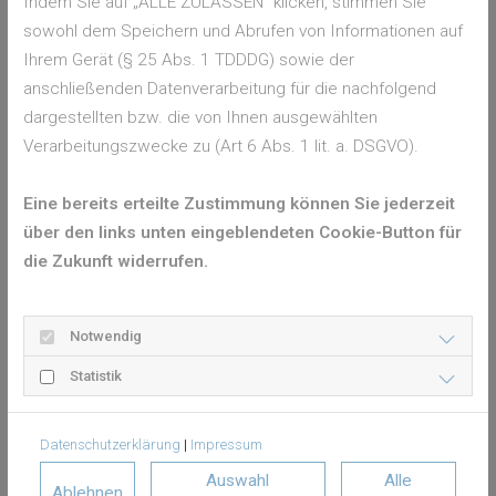
Indem Sie auf „ALLE ZULASSEN" klicken, stimmen Sie
sind bei starkem Schwitzen also oft effektiver. Das Aluminium
sowohl dem Speichern und Abrufen von Informationen auf
steht immer wieder zur Diskussion: Es besteht teilweise
Ihrem Gerät (§ 25 Abs. 1 TDDDG) sowie der
Uneinigkeit, ob es
gesundheitlich bedenklich oder harmlos
anschließenden Datenverarbeitung für die nachfolgend
ist.
dargestellten bzw. die von Ihnen ausgewählten
Thema Kleidung: Welche Kleidungsstücke
Verarbeitungszwecke zu (Art 6 Abs. 1 lit. a. DSGVO).
helfen gegen den Schweiß?
Eine bereits erteilte Zustimmung können Sie jederzeit
Die Kleidung wirkt sich natürlich stark auf die Fähigkeit des
über den links unten eingeblendeten Cookie-Button für
Körpers, die Temperatur zu regulieren, aus. Enge Kleidung
die Zukunft widerrufen.
aus Plastikstoffen kurbelt die Schweißproduktion nur noch
mehr an. Tragen Sie
lockere, bequeme Kleidung
aus
Notwendig
natürlichen Stoffen. Oft wird Leinen statt Baumwolle
empfohlen, weil es Feuchtigkeit nach außen transportiert –
Statistik
testen Sie am besten, was für Sie persönlich gut funktioniert.
Thema Haut: Unser größtes Organ
Datenschutzerklärung
|
Impressum
Auswahl
Alle
Ablehnen