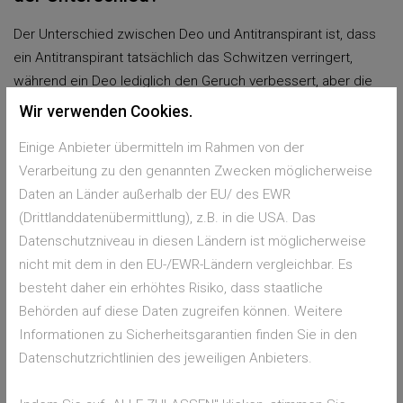
Der Unterschied zwischen Deo und Antitranspirant ist, dass
ein Antitranspirant tatsächlich das Schwitzen verringert,
während ein Deo lediglich den Geruch verbessert, aber die
Schweißproduktion selbst nicht beeinflusst. Deodorantien
Wir verwenden Cookies.
enthalten oft antibakterielle Stoffe, die den Schweißgeruch
Einige Anbieter übermitteln im Rahmen von der
maskieren oder verhindern. Das tun sie, indem sie die
Verarbeitung zu den genannten Zwecken möglicherweise
Bakterien neutralisieren
, die Schweiß zersetzen und
Daten an Länder außerhalb der EU/ des EWR
dadurch den Geruch verursachen. Andere
überdecken
den
(Drittlanddatenübermittlung), z.B. in die USA. Das
Geruch lediglich mit Duftstoffen.
Datenschutzniveau in diesen Ländern ist möglicherweise
nicht mit dem in den EU-/EWR-Ländern vergleichbar. Es
besteht daher ein erhöhtes Risiko, dass staatliche
Foto von
Ana azuria
auf
Unsplash
Behörden auf diese Daten zugreifen können. Weitere
In einem Antitranspirant sind
Aluminiumsalze
enthalten.
Informationen zu Sicherheitsgarantien finden Sie in den
Diese dringen in die Schweißkanäle ein und verengen bzw
Datenschutzrichtlinien des jeweiligen Anbieters.
verstopfen diese zeitweise. Das reduziert die
Schweißmenge, die ausgeschieden wird. Antitranspirantien