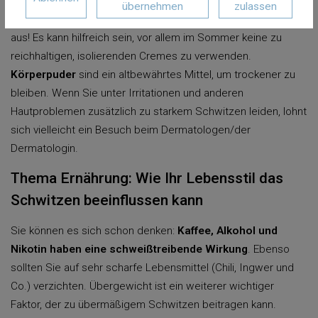
Einigen Menschen hilft es, die betroffenen Körperstellen zu
übernehmen
zulassen
rasieren, andere schwören auf das Gegenteil. Testen Sie es
aus! Es kann hilfreich sein, vor allem im Sommer keine zu
reichhaltigen, isolierenden Cremes zu verwenden.
Körperpuder
sind ein altbewährtes Mittel, um trockener zu
bleiben. Wenn Sie unter Irritationen und anderen
Hautproblemen zusätzlich zu starkem Schwitzen leiden, lohnt
sich vielleicht ein Besuch beim Dermatologen/der
Dermatologin.
Thema Ernährung: Wie Ihr Lebensstil das
Schwitzen beeinflussen kann
Sie können es sich schon denken:
Kaffee, Alkohol und
Nikotin haben eine schweißtreibende Wirkung
. Ebenso
sollten Sie auf sehr scharfe Lebensmittel (Chili, Ingwer und
Co.) verzichten. Übergewicht ist ein weiterer wichtiger
Faktor, der zu übermäßigem Schwitzen beitragen kann.