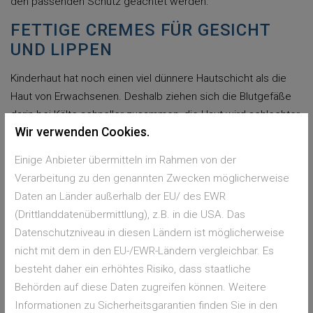
den passenden Schutz geachtet werden.
FETTIGE CREMES FÜR GESICHT
UND LIPPEN
Kinderhaut hat noch einen viel dünnere Hautschicht als die
Haut von Erwachsenen. Deshalb ziehen sich die Blutgefäße
darin bei Kälte schneller zusammen, die Haut wird schlechter
Wir verwenden Cookies.
durchblutet, sie produziert nicht mehr so viel Talg, die
Feuchtigkeit nimmt ab. Deshalb sollten Eltern jetzt besonders
Einige Anbieter übermitteln im Rahmen von der
darauf achten, dass das Kind gut eingecremt wird. Doch
Verarbeitung zu den genannten Zwecken möglicherweise
welche Inhaltsstoffe sollte eine gute Creme für Kinder im
Daten an Länder außerhalb der EU/ des EWR
Winter haben? Ganz wichtig: Die Cremes sollten fettig sein.
(Drittlanddatenübermittlung), z.B. in die USA. Das
Denn je mehr Fett enthalten ist, desto besser schirmt sie die
Datenschutzniveau in diesen Ländern ist möglicherweise
Haut vor der Kälte ab. In Cremes für Kinder sind oft natürliche
nicht mit dem in den EU-/EWR-Ländern vergleichbar. Es
Öle von Nachtkerze, Mandeln oder Sesam enthalten.
besteht daher ein erhöhtes Risiko, dass staatliche
Außerdem gibt es Cremes mit Wollwachs oder Bienenwachs,
Behörden auf diese Daten zugreifen können. Weitere
die als Wind- und Wetter-Cremes angeboten werden. Für die
Informationen zu Sicherheitsgarantien finden Sie in den