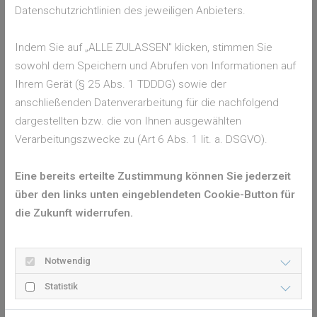
Lippen eignen sich Lippenfettstifte, die auch speziell für
Datenschutzrichtlinien des jeweiligen Anbieters.
Kinder angeboten werden. Am besten haben die Eltern diese
Stifte immer dabei, denn Kinder lecken sich oft über die
Indem Sie auf „ALLE ZULASSEN" klicken, stimmen Sie
Lippen und machen die Lippen durch die Feuchtigkeit noch
sowohl dem Speichern und Abrufen von Informationen auf
empfindlicher, sie reißen dann schnell ein.
Ihrem Gerät (§ 25 Abs. 1 TDDDG) sowie der
Auch den restlichen Körper nicht vergessen
anschließenden Datenverarbeitung für die nachfolgend
dargestellten bzw. die von Ihnen ausgewählten
Doch nicht nur die freien Körperstellen müssen im Winter gut
Verarbeitungszwecke zu (Art 6 Abs. 1 lit. a. DSGVO).
gepflegt werden. Auch der restliche Körper ist durch die
Kälte und die dicke Kleidung stark belastet. Ein warmes Bad
Eine bereits erteilte Zustimmung können Sie jederzeit
macht zwar im Winter nach der Kälte draußen viel Spaß,
über den links unten eingeblendeten Cookie-Button für
allerdings sollte das Wasser nie zu heiß sein, denn dann wird
die Zukunft widerrufen.
der Haut zusätzlich Feuchtigkeit entzogen. Auch sollte nicht
zu oft gebadet werden, maximal zweimal pro Woche und das
Notwendig
mit rückfettenden Badezusätzen oder Badeölen.
Anschließend sollte die Kinderhaut komplett gut eingecremt
Statistik
werden, am besten mit einer Creme, die Urea oder enthält