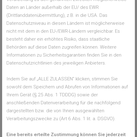
Homepage eingeben und anhand dieser Angaben
Daten an Länder außerhalb der EU/ des EWR
Schmerzmittel einnehmen - oder eben nicht.
(Drittlanddatenübermittlung), z.B. in die USA. Das
PARACETAMOL IST DAS MITTEL
Datenschutzniveau in diesen Ländern ist möglicherweise
DER WAHL
nicht mit dem in den EU-/EWR-Ländern vergleichbar. Es
besteht daher ein erhöhtes Risiko, dass staatliche
Wichtig ist, dass nicht jedes Medikament in jedem Trimester
Behörden auf diese Daten zugreifen können. Weitere
eingenommen werden darf, deshalb werden die
Informationen zu Sicherheitsgarantien finden Sie in den
Informationen in das erste, zweite und dritte Trimester
Datenschutzrichtlinien des jeweiligen Anbieters.
aufgeteilt. Außerdem gibt es Informationen für die Einnahme
von Schmerzmitteln während der Stillzeit. Ist ein Medikament
Indem Sie auf „ALLE ZULASSEN" klicken, stimmen Sie
nicht geeignet, werden Alternativen vorgeschlagen. Wer sich
sowohl dem Speichern und Abrufen von Informationen auf
dennoch unsicher ist, sollte die Einnahme unbedingt mit der
Ihrem Gerät (§ 25 Abs. 1 TDDDG) sowie der
Gynäkologin oder dem Gynäkologen besprechen.
anschließenden Datenverarbeitung für die nachfolgend
Paracetamol ist laut Embryotox das Mittel der Wahl bei
dargestellten bzw. die von Ihnen ausgewählten
Kopfschmerzen, Zahnschmerzen und Fieber in allen
Verarbeitungszwecke zu (Art 6 Abs. 1 lit. a. DSGVO).
Trimestern. Bei leichten bis mittelstarken Schmerzen kann es
der Mutter gut helfen und schadet dem Embryo im Bauch
Eine bereits erteilte Zustimmung können Sie jederzeit