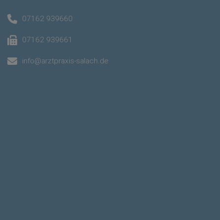
07162 939660
07162 939661
info@arztpraxis-salach.de