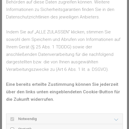
Behörden auf diese Daten zugreifen können. Weitere
Informationen zu Sicherheitsgarantien finden Sie in den
Foto von
Henrique Felix
auf
Unsplash
Datenschutzrichtlinien des jeweiligen Anbieters.
6. Ernährung &amp; Ruhe
Auch wenn der Appetit fehlt: Eine
leichte, warme Ernährung
Indem Sie auf „ALLE ZULASSEN" klicken, stimmen Sie
unterstützt die Genesung. Ideal sind Suppen, Haferbrei oder
sowohl dem Speichern und Abrufen von Informationen auf
Gemüseeintöpfe. Vermeiden Sie scharfe, saure oder sehr
Ihrem Gerät (§ 25 Abs. 1 TDDDG) sowie der
heiße Speisen, da sie den Hals zusätzlich reizen.
anschließenden Datenverarbeitung für die nachfolgend
dargestellten bzw. die von Ihnen ausgewählten
Gönnen Sie sich Ruhe – Ihr Körper braucht Energie, um das
Verarbeitungszwecke zu (Art 6 Abs. 1 lit. a. DSGVO).
Immunsystem zu stärken. Schon ein oder zwei Abende mit
Wärme, Tee und Entspannung können helfen, dass die
Eine bereits erteilte Zustimmung können Sie jederzeit
Schmerzen deutlich abklingen.
über den links unten eingeblendeten Cookie-Button für
7. Wann zum Arzt gehen
die Zukunft widerrufen.
Wenn sich die
Halsschmerzen nach drei Tagen nicht
Notwendig
bessern
oder folgende Symptome auftreten,
sollten Sie
ärztlichen Rat einholen
: