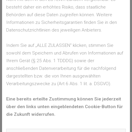
WURS-K
besteht daher ein erhöhtes Risiko, dass staatliche
Behörden auf diese Daten zugreifen können. Weitere
WURS-K
steht für die deutsche Kurzform der Wender Utah
Informationen zu Sicherheitsgarantien finden Sie in den
Rating Scale. Der entsprechende Fragebogen erfasst die
Datenschutzrichtlinien des jeweiligen Anbieters.
Selbsteinschätzung Betroffener zu ihren Symptomen speziell
in ihrer Kindheit.
Indem Sie auf „ALLE ZULASSEN" klicken, stimmen Sie
CAARS
sowohl dem Speichern und Abrufen von Informationen auf
Ihrem Gerät (§ 25 Abs. 1 TDDDG) sowie der
CAARS
steht für die Conners’ Adult ADHD Rating Scale. Die
anschließenden Datenverarbeitung für die nachfolgend
Fragen decken acht Bereiche von Symptomen ab:
dargestellten bzw. die von Ihnen ausgewählten
Verarbeitungszwecke zu (Art 6 Abs. 1 lit. a. DSGVO).
Mangelnde Aufmerksamkeit und Probleme mit dem
Erinnerungsvermögen
Eine bereits erteilte Zustimmung können Sie jederzeit
Hyperaktivität und Ruhelosigkeit
über den links unten eingeblendeten Cookie-Button für
Impulsivität und emotionale Labilität
die Zukunft widerrufen.
Probleme mit dem “Selbst”
Unaufmerksamkeits-, Hyperaktivitäts- und ADHS-
Symptome definiert in den DSM