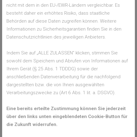
JEDEM TRIMESTER GEEIGNET
nicht mit dem in den EU-/EWR-Ländern vergleichbar. Es
besteht daher ein erhöhtes Risiko, dass staatliche
Ein weiterer Wirkstoff, der bei Schmerzen häufig
Behörden auf diese Daten zugreifen können. Weitere
eingenommen wird, ist Ibuprofen. Doch hier ist Vorsicht
Informationen zu Sicherheitsgarantien finden Sie in den
geboten: Medikament mit Ibuprofen sollten nur bis zur 28.
Datenschutzrichtlinien des jeweiligen Anbieters.
Schwangerschaftswoche, also ungefähr in den ersten zwei
Trimestern, eingenommen werden. Studien haben ergeben,
Indem Sie auf „ALLE ZULASSEN" klicken, stimmen Sie
dass der Wirkstoff NSAR danach Herz- und Nierenprobleme
sowohl dem Speichern und Abrufen von Informationen auf
bei den Babys im Mutterleib auslösen kann. Ein drittes
Ihrem Gerät (§ 25 Abs. 1 TDDDG) sowie der
Medikament, das oft bei Schmerzen eingenommen wird, ist
anschließenden Datenverarbeitung für die nachfolgend
Acetylsalicylsäure, besser bekannt als ASS oder Aspirin.
dargestellten bzw. die von Ihnen ausgewählten
Auch dieses sollte nicht in den ersten beiden Trimestern und
Verarbeitungszwecke zu (Art 6 Abs. 1 lit. a. DSGVO).
nur nach Absprache mit Ärztin oder Arzt angewendet
werden. Danach können schwere Komplikationen bei Mutter
Eine bereits erteilte Zustimmung können Sie jederzeit
und Kind auftreten. Eine Ausnahme ist eine von Ärztin oder
über den links unten eingeblendeten Cookie-Button für
Arzt verordnete Einnahme zur Verhinderung von
die Zukunft widerrufen.
Präeklampsie.