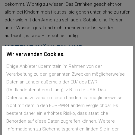
bekommt. Wichtig zu wissen: Das Ertrinken geschieht vor
allem bei Kindern meist lautlos, sie gehen unter, ohne zu rufen
oder wild mit den Armen zu schlagen. Sobald eine Person
unter Wasser gerät und nicht mehr von selbst wieder
auftaucht, ist also Hilfe schnell nötig.
NOTRUF WÄHLEN UND
Wir verwenden Cookies.
ERTRINKENDEN AUS DEM WASSER
HOLEN
Einige Anbieter übermitteln im Rahmen von der
Verarbeitung zu den genannten Zwecken möglicherweise
Entweder wählt man selbst den Notruf oder beauftragt
Daten an Länder außerhalb der EU/ des EWR
jemanden, der in der Nähe ist, dies zu tun. Dann muss die
(Drittlanddatenübermittlung), z.B. in die USA. Das
Person aus dem Wasser. Auch das kann man - wenn man es
Datenschutzniveau in diesen Ländern ist möglicherweise
sich zutraut - selbst tun oder man alarmiert den Bademeister
nicht mit dem in den EU-/EWR-Ländern vergleichbar. Es
oder Rettungsschwimmer. Ist die verunglückte Person an
besteht daher ein erhöhtes Risiko, dass staatliche
Land, gilt es zunächst, die Atmung zu prüfen. Die Person
Behörden auf diese Daten zugreifen können. Weitere
muss hierzu auf den Rücken gelegt werden, der Kopf wird
Informationen zu Sicherheitsgarantien finden Sie in den
überstreckt, also leicht in den Nacken gelegt. Dann muss