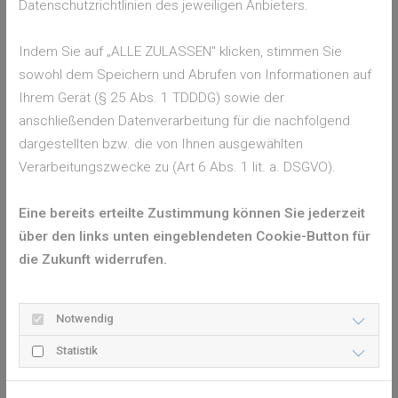
Datenschutzrichtlinien des jeweiligen Anbieters.
derjenige, der Erste Hilfe leistet, mit dem Gesicht nahe an das
Gesicht des Verunglückten, dabei geht der Blick Richtung
Indem Sie auf „ALLE ZULASSEN" klicken, stimmen Sie
Füße, um zu sehen, ob der Brustkorb sich hebt und senkt. Mit
sowohl dem Speichern und Abrufen von Informationen auf
dem Ohr hört man, ob Atemgeräusche wahrzunehmen sind.
Ihrem Gerät (§ 25 Abs. 1 TDDDG) sowie der
Ist der Atem vorhanden, wird die Person in die stabile
anschließenden Datenverarbeitung für die nachfolgend
Seitenlage gelegt, ist keine Atmung oder nur eine
dargestellten bzw. die von Ihnen ausgewählten
oberflächliche und unregelmäßige Schnappatmung zu
Verarbeitungszwecke zu (Art 6 Abs. 1 lit. a. DSGVO).
erkennen, müssen sofort Wiederbelebungsmaßnahmen
starten.
Eine bereits erteilte Zustimmung können Sie jederzeit
HERZDRUCKMASSAGE UND
über den links unten eingeblendeten Cookie-Button für
BEATMUNG
die Zukunft widerrufen.
Für die Herzdruckmassage muss die Person auf einer harten
Unterlage - am besten auf dem Boden - liegen. Wer Erste
Notwendig
Hilfe leistet, platziert den Handballen auf dem Brustbein des
Statistik
Betroffenen, legt die andere Hand darauf und drückt den
Brustkorb 5 bis 6 Zentimeter nach unten. Die Frequenz liegt