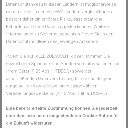
Datenschutzniveau in diesen Ländern ist möglicherweise
Die Einnahme von Apfelessig erfolgt in der Regel verdünnt in
nicht mit dem in den EU-/EWR-Ländern vergleichbar. Es
Wasser. Das liegt daran, dass Apfelessig sehr säurehaltig ist
besteht daher ein erhöhtes Risiko, dass staatliche
und unverdünnt die Schleimhäute in Mund und Rachen reizen
Behörden auf diese Daten zugreifen können. Weitere
sowie den Zahnschmelz angreifen kann. Üblich ist eine
Informationen zu Sicherheitsgarantien finden Sie in den
Dosierung von ein bis zwei Esslöffeln pro Glas Wasser.
Datenschutzrichtlinien des jeweiligen Anbieters.
Manche starten mit geringeren Mengen, beispielsweise
einem Teelöffel, und tasten sich langsam heran, damit keine
Indem Sie auf „ALLE ZULASSEN" klicken, stimmen Sie
Magenbeschwerden auftreten.
sowohl dem Speichern und Abrufen von Informationen auf
Ob man den Apfelessig eher vor der Hauptmahlzeit oder auf
Ihrem Gerät (§ 25 Abs. 1 TDDDG) sowie der
nüchternen Magen zu sich nimmt, ist unterschiedlich. Viele
anschließenden Datenverarbeitung für die nachfolgend
greifen auf den Zeitpunkt direkt am Morgen zurück, andere
dargestellten bzw. die von Ihnen ausgewählten
konsumieren Apfelessig kurz vor dem Mittag- oder
Verarbeitungszwecke zu (Art 6 Abs. 1 lit. a. DSGVO).
Abendessen. Für die Dosierung spielen auch persönliche
Vorlieben und die individuelle Verträglichkeit eine Rolle. Eine
Eine bereits erteilte Zustimmung können Sie jederzeit
goldene Regel gibt es nicht, doch in der libanesischen Studie
über den links unten eingeblendeten Cookie-Button für
wurde Apfelessig ausdrücklich vor dem Frühstück
die Zukunft widerrufen.
eingenommen, was offenbar zu positiven Ergebnissen