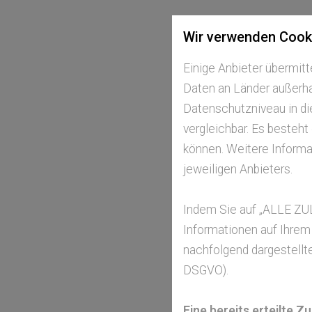
Wir verwenden Cook
Einige Anbieter übermi
Daten an Länder außerhal
Datenschutzniveau in di
vergleichbar. Es besteht
können. Weitere Informat
jeweiligen Anbieters.
Indem Sie auf „ALLE ZU
Informationen auf Ihrem
nachfolgend dargestellte
DSGVO).
Eine bereits erteilte 