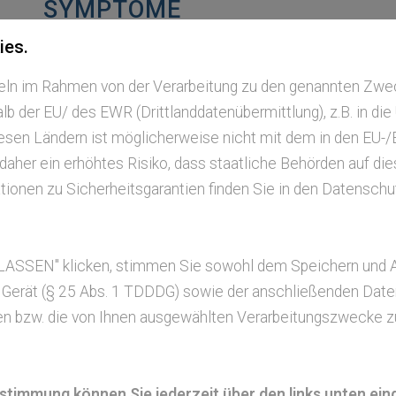
SYMPTOME
ies.
Ein Großteil der Pollen sind zu groß, um durch di
zu werden und werden so auf natürliche Weise heraus
tteln im Rahmen von der Verarbeitung zu den genannten Zw
Wasser auf, werden schwerer, fallen zu Boden und pla
b der EU/ des EWR (Drittlanddatenübermittlung), z.B. in di
Teilchen freigesetzt, die die Allergendichte in der Lu
esen Ländern ist möglicherweise nicht mit dem in den EU
können nun bis in die Lunge vordringen und dort sta
 daher ein erhöhtes Risiko, dass staatliche Behörden auf di
Gewitterasthma – auslösen. Außerdem wird vermutet,
ionen zu Sicherheitsgarantien finden Sie in den Datenschut
geöffnet auf die Schleimhäute treffen und so ihre Al
weiterer Grund für eine kurzfristige Verschlimmerun
oberen Luftschichten bei Regen auf den Boden gedrüc
LASSEN" klicken, stimmen Sie sowohl dem Speichern und 
höheren Allergendichte in der Luft.
 Gerät (§ 25 Abs. 1 TDDDG) sowie der anschließenden Daten
n bzw. die von Ihnen ausgewählten Verarbeitungszwecke zu (A
Um eine Verschlechterung der Symptome oder gar ei
vermeiden, sollten Allergiker bis mindestens 30 Mi
geschlossen halten und auch nicht vor die Tür gehen
Zustimmung können Sie jederzeit über den links unten ei