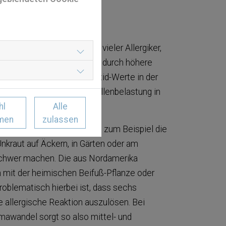
erden.
IMAWANDEL
erstärken die Symptome vieler Allergiker,
 verlängerten Pollensaison durch höhere
teigenden Kohlenstoffdioxid-Werte in der
 somit zu einer höheren Pollenbelastung in
hl
Alle
men
zulassen
n in Deutschland aus, wie zum Beispiel die
nkraut auf Äckern, in Gärten oder am
 schwer machen. Die aus Nordamerika
n mit der heimischen Beifuß-Pflanze oder
roblematisch hierbei ist, dass sechs
e allergische Reaktion auszulösen. Bei
mawandel sorgt so also mittel- und