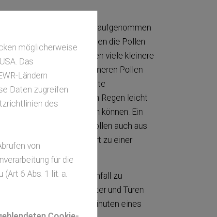
e Nasen- und Mundschleimhaut aufgenommen
gefiltert. Regnet es, nehmen die Pollen
ecken möglicherweise
tzen dort auf. Somit werden viele kleinere
e USA. Das
ft deutlich erhöhen. Die kleineren Pollen
-/EWR-Ländern
rkes Asthma – das sogenannte
ese Daten zugreifen
 dass die Pollen durch den Regen leicht
zrichtlinien des
lergene schneller freisetzen können. Ein
g der Symptome ist, dass Pollen auch aus
kt werden. Auch dies führt zu einer
Abrufen von
verarbeitung für die
rt 6 Abs. 1 lit. a.
nen allergischen Asthmaanfall zu
nuten nach Regenende Fenster und Türen
. Vor allem die ersten 20 Minuten eines
ngeblendeten Cookie-