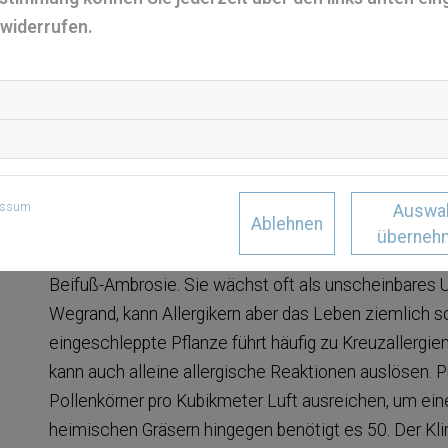
Gewitters oder Sturms sollten dringend vermieden w
 widerrufen.
MEHR ALLERGIEN DURCH KL
Nicht nur die Zunahme von Extremwetterereignissen v
auch die Anzahl an Betroffenen nimmt zu. Neben der
Temperaturen und wärmere Winter sorgen auch die s
Atmosphäre für eine verstärkte Pollenproduktion und
essum
Auswa
der Luft.
Ablehnen
überneh
Auch breiten sich immer mehr wärmeliebende Pflanze
Beifuß-Ambrosie. Sie wächst oft als unscheinbares U
Wegrand, kann Allergikern aber das Leben ziemlich
eingeschleppte Pflanze führt häufig zu Kreuzallergie
kann auch alleine allergische Reaktionen auslösen. P
Pollenkörner pro Kubikmeter Luft ausreichen, um ein
heimischen Gräsern hingegen benötigt es 50. Der Kli