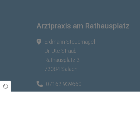
Arztpraxis am Rathausplatz
Erdmann Steuernagel
Dr. Ute Straub
Rathausplatz 3
73084 Salach
07162 939660
Cookie Einstellungen
07162 939661
info@arztpraxis-salach.de