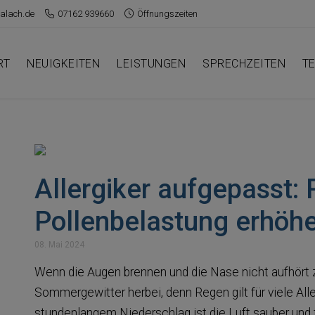
alach.de
07162 939660
Öffnungszeiten
RT
NEUIGKEITEN
LEISTUNGEN
SPRECHZEITEN
T
Allergiker aufgepasst:
Pollenbelastung erhöh
08. Mai 2024
Wenn die Augen brennen und die Nase nicht aufhört zu
Sommergewitter herbei, denn Regen gilt für viele Alle
stundenlangem Niederschlag ist die Luft sauber und 